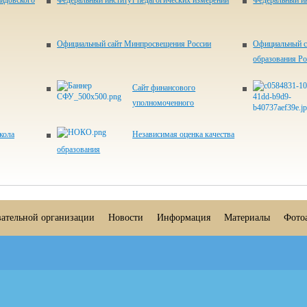
идовского
Федеральный институт педагогических измерений
Федеральный ин
Официальный сайт Минпросвещения России
Официальный с
образования Р
Сайт финансового
уполномоченного
кола
Независимая оценка качества
образования
вательной организации
Новости
Информация
Материалы
Фото