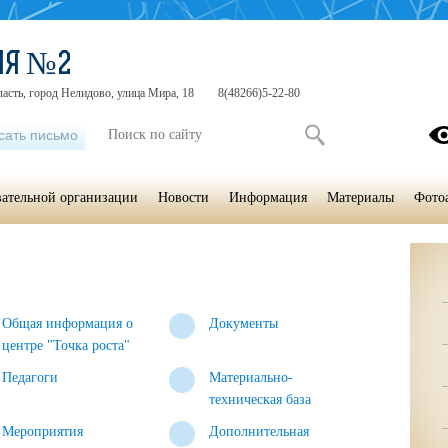
ИЯ №2
ласть, город Нелидово, улица Мира, 18
8(48266)5-22-80
сать письмо
вательной организации
Новости
Информация
Материалы
Фото
Общая информация о
Документы
центре "Точка роста"
Педагоги
Материально-
техническая база
Мероприятия
Дополнительная