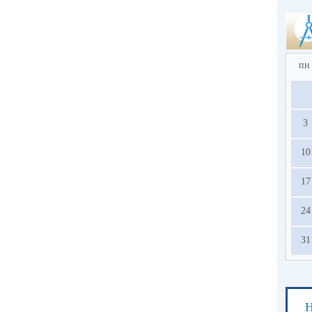
пн
3
10
17
24
31
Н