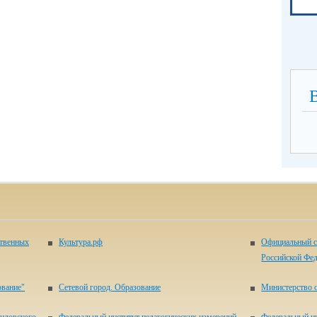
ственных
Культура.рф
Официальный с
Российской Фе
ование"
Сетевой город. Образование
Министерство о