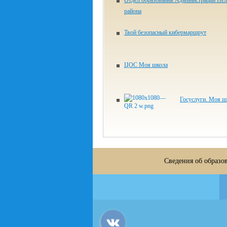
Отдел образования Администрации Нел
района
Твой безопасный кибермаршрут
ЦОС Моя школа
Госуслуги. Моя ш
Сведения об образо