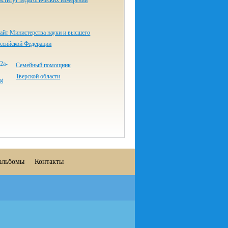
ститут педагогических измерений
айт Министерства науки и высшего
оссийской Федерации
Семейный помощник
Тверской области
альбомы
Контакты