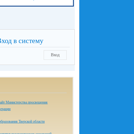
Вход в систему
Вход
айт Министерства просвещения
дерации
бразования Тверской области