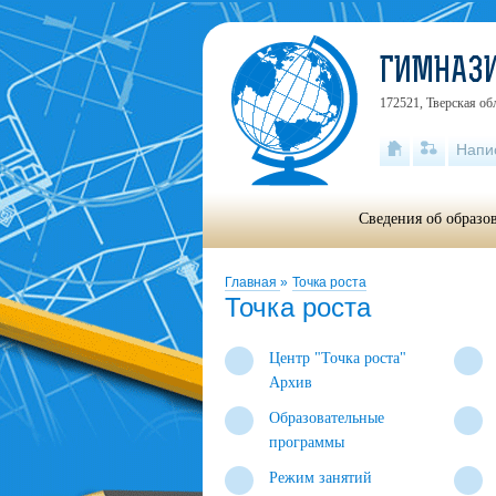
ГИМНАЗ
172521, Тверская об
Напи
Сведения об образо
Главная
»
Точка роста
Точка роста
Центр "Точка роста"
Архив
Образовательные
программы
Режим занятий