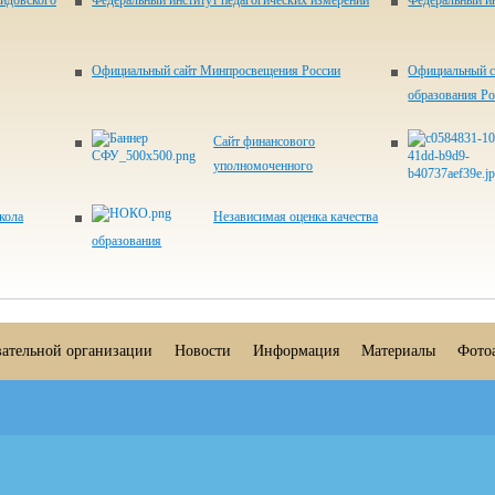
идовского
Федеральный институт педагогических измерений
Федеральный ин
Официальный сайт Минпросвещения России
Официальный с
образования Р
Сайт финансового
уполномоченного
кола
Независимая оценка качества
образования
вательной организации
Новости
Информация
Материалы
Фото