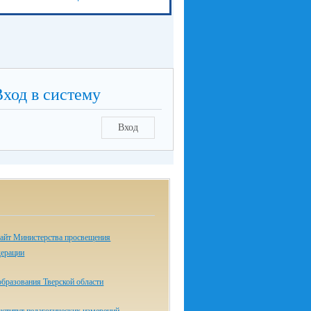
Вход в систему
Вход
айт Министерства просвещения
дерации
бразования Тверской области