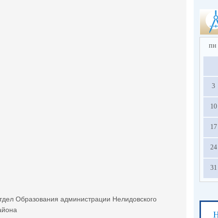
пн
3
10
17
24
31
тдел Образования администрации Нелидовского
айона
Н