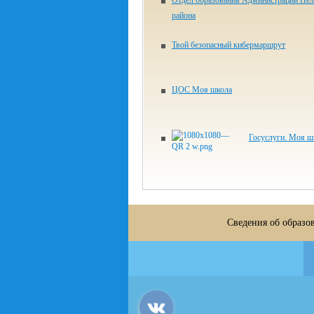
Отдел образования Администрации Нел
района
Твой безопасный кибермаршрут
ЦОС Моя школа
Госуслуги. Моя ш
Сведения об образо