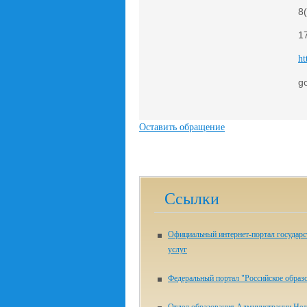
8
1
ht
g
Оставить обращение
Ссылки
Официальный интернет-портал государ
услуг
Федеральный портал "Российское образ