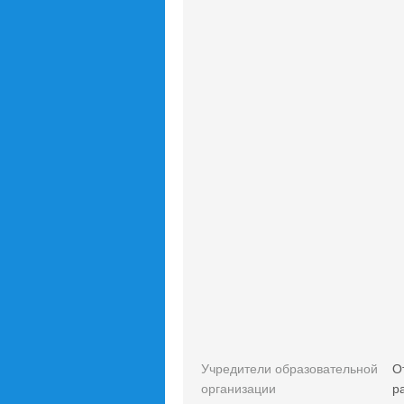
Учредители образовательной
О
организации
р