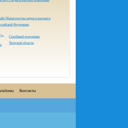
ститут педагогических измерений
айт Министерства науки и высшего
оссийской Федерации
Семейный помощник
Тверской области
альбомы
Контакты